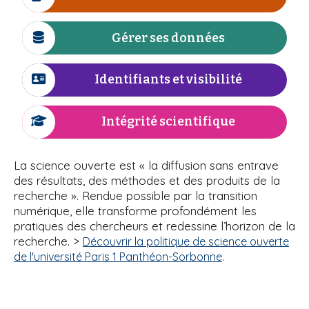
I
n
i
c
e
p
ô
Gérer ses données
I
a
n
c
l
e
ô
Identifiants et visibilité
I
n
c
e
ô
Intégrité scientifique
I
n
c
e
ô
La science ouverte est « la diffusion sans entrave
n
des résultats, des méthodes et des produits de la
e
recherche ». Rendue possible par la transition
numérique, elle transforme profondément les
pratiques des chercheurs et redessine l’horizon de la
recherche. >
Découvrir la politique de science ouverte
.
de l'université Paris 1 Panthéon-Sorbonne