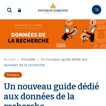
A
l
R
l
e
e
c
r
h
e
a
r
u
c
c
h
o
e
n
r
F
Accueil
Actualite
Un nouveau guide dédié aux
t
i
données de la recherche
e
l
n
d
Pratique
u
'
A
p
Un nouveau guide dédié
r
r
i
aux données de la
i
a
n
n
e
c